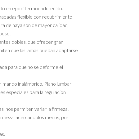
do en epoxi termoendurecido.
hapadas flexible con recubrimiento
ra de haya son de mayor calidad,
 peso.
ntes dobles, que ofrecen gran
rmiten que las lamas puedan adaptarse
da para que no se deforme el
on mando inalámbrico. Plano lumbar
res especiales para la regulación
s, nos permiten variar la firmeza.
 firmeza, acercándolos menos, por
as.