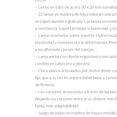
– Lecho en tubo de acero 30 x 20 mm esmalta
– 22 lamas en madera de haya natural contrac
en papel alumínico grabada. Las lamas en made
y resistencia. Soportan mejor la humedad, y el
– Lamas montadas sobre soporte Hytrel oscila
elasticidad y resistencia a la deformación. Pe
a los diferentes pesos del cuerpo.
– Lama ancha con diseño ergonómico mecaniza
colchón en cabecero y piecero.
– Cinco planos articulados por motor doble c
fijo, que a su vez incorpora doble lama, y curso
de firmeza.
– Los cursores, al moverlos a través de las lama
Alejando los cursores entre sí se obtiene más
tanto, más adaptabilidad.
– Juego de patas en madera de haya o metálic