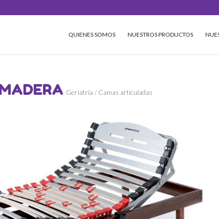
QUIENES SOMOS
NUESTROS PRODUCTOS
NUES
 MADERA
Geriatría / Camas articuladas