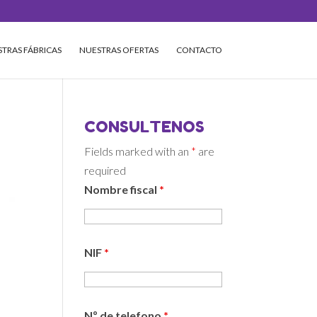
TRAS FÁBRICAS
NUESTRAS OFERTAS
CONTACTO
CONSULTENOS
Fields marked with an
*
are
required
Nombre fiscal
*
NIF
*
Nº de telefono
*